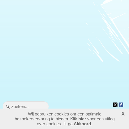
Wij gebruiken cookies om een optimale
X
709108
bezoekers - 1 online
bezoekerservaring te bieden. Klik
hier
voor een uitleg
login
over cookies. Ik ga
Akkoord
.
website maken
laatste wijziging: 25-05-2026